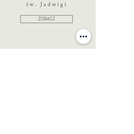
św. Jadwigi
ZOBACZ
PODZIEMIA
Odkryj historię
pierwszego
piastowskiego zamku we
Wrocławiu