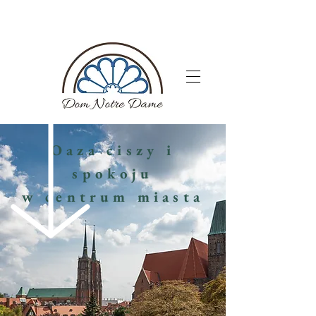
Oaza ciszy i
spokoju
w centrum miasta