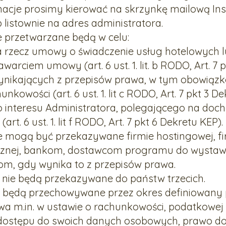
macje prosimy kierować na skrzynkę mailową In
 listownie na adres administratora.
 przetwarzane będą w celu:
rzecz umowy o świadczenie usług hotelowych lu
rciem umowy (art. 6 ust. 1. lit. b RODO, Art. 7 p
wynikających z przepisów prawa, w tym obowią
owości (art. 6 ust. 1. lit c RODO, Art. 7 pkt 3 De
 interesu Administratora, polegającego na doch
t. 6 ust. 1. lit f RODO, Art. 7 pkt 6 Dekretu KEP).
e mogą być przekazywane firmie hostingowej, 
nicznej, bankom, dostawcom programu do wysta
m, gdy wynika to z przepisów prawa.
nie będą przekazywane do państw trzecich.
 będą przechowywane przez okres definiowany 
a m.in. w ustawie o rachunkowości, podatkowej 
dostępu do swoich danych osobowych, prawo do