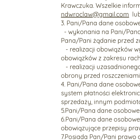
Krawczuka. Wszelkie infor
ndwroclaw@gmail.com
lub
3. Pani/Pana dane osobowe
- wykonania na Pani/Pana 
Pana/Pani żądanie przed zawa
- realizacji obowiązków 
obowiązków z zakresu rachunk
- realizacji uzasadnionego
obrony przed roszczeniami (ar
4. Pani/Pana dane osobow
system płatności elektro
sprzedaży, innym podmioto
5.Pani/Pana dane osobowe 
6.Pani/Pana dane osobowe
obowiązujące przepisy praw
7.Posiada Pan/Pani prawo 