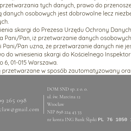
a przetwarzania tych danych, prawo do przenosz
ą danych osobowych jest dobrowolne lecz niezb
ych.
ienia skargi do Prezesa Urzędu Ochrony Danych 
a Pani/Pan, iż przetwarzanie danych osobowych
li Pani/Pan uzna, że przetwarzanie danych nie j
o do wniesienia skargi do Kościelnego Inspekt
o 6, 01-015 Warszawa.
ą przetwarzane w sposób zautomatyzowany oraz 
DOM SND sp. z o. o.
ul. św. Marcina 12
09 265 098
Wrocław
claw@gmail.com
NIP 898 224 43 33
nr konta ING Bank Śląski
PL 76 1050 