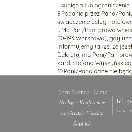
usunięcia lub ograniczeni
8.Podanie przez Pana/Pani
świadczenie usług hotelow
9.Ma Pan/Pani prawo wnies
00-193 Warszawa), gdy uzn
Informujemy także, że jeże
Dekretu, ma Pani/Pan praw
kard. Stefana Wyszyńskieg
10.Pani/Pana dane nie będ
Dom Notre Dame
Tel:
5
Noclegi i Konferencje
ndwro
na Grodzie Piastów
Śląskich