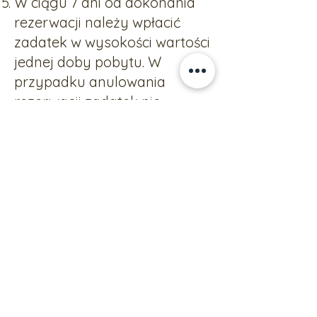
W ciągu 7 dni od dokonania
rezerwacji należy wpłacić
zadatek w wysokości wartości
jednej doby pobytu. W
przypadku anulowania
rezerwacji zadatek nie
podlega zwrotowi.
Pozostałą należność za pobyt
należy uregulować podczas
zameldowania.
Oferta nie łączy się z innymi
promocjami i ofertami
specjalnymi.
Liczba pokoi objętych
promocją jest ograniczona.